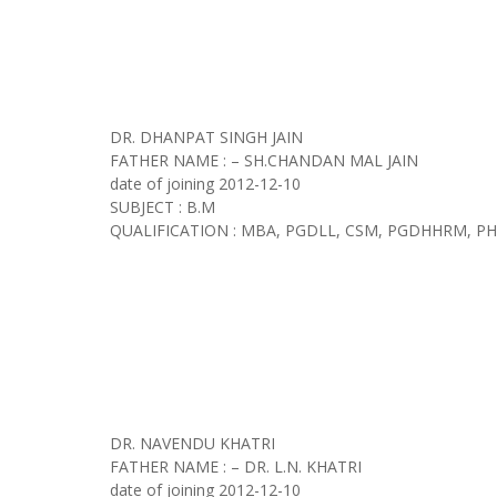
DR. DHANPAT SINGH JAIN
FATHER NAME : – SH.CHANDAN MAL JAIN
date of joining
2012-12-10
SUBJECT : B.M
QUALIFICATION : MBA, PGDLL, CSM, PGDHHRM, P
DR. NAVENDU KHATRI
FATHER NAME : – DR. L.N. KHATRI
date of joining
2012-12-10