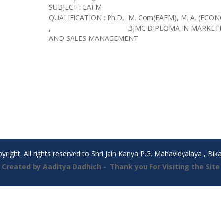
SUBJECT : EAFM
QUALIFICATION : Ph.D, M. Com(EAFM), M. A. (ECON
, BJMC DIPLOMA IN MARKETI
AND SALES MANAGEMENT
yright. All rights reserved to Shri Jain Kanya P.G. Mahavidyalaya , Bik
Created by Aaditya Dadhich - Thank you For Visiting the Site