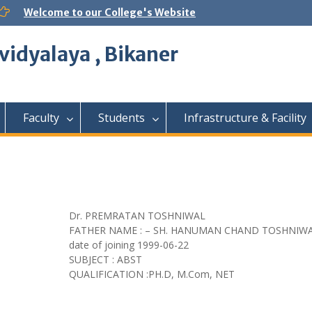
Welcome to our College's Website
vidyalaya , Bikaner
Faculty
Students
Infrastructure & Facility
Dr. PREMRATAN TOSHNIWAL
FATHER NAME : – SH. HANUMAN CHAND TOSHNIW
date of joining
1999-06-22
SUBJECT : ABST
QUALIFICATION :PH.D, M.Com, NET