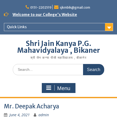
Skip
to
0151-2202519
sjkmbik@gmail.com
content
Welcome to our College's Website
Quick Links
Shri Jain Kanya P.G.
Mahavidyalaya , Bikaner
श्री जैन कन्या पीजी महाविद्यालय , बीकानेर
Search
for:
Menu
Mr. Deepak Acharya
June 4, 2021
admin