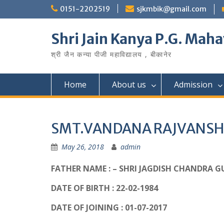
Skip
0151-2202519
sjkmbik@gmail.com
to
content
Shri Jain Kanya P.G. Maha
श्री जैन कन्या पीजी महाविद्यालय , बीकानेर
Home
About us
Admission
SMT.VANDANA RAJVANSH
May 26, 2018
admin
FATHER NAME : – SHRI JAGDISH CHANDRA 
DATE OF BIRTH : 22-02-1984
DATE OF JOINING : 01-07-2017