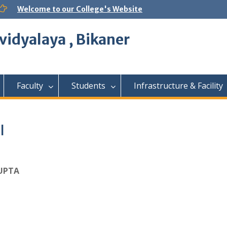
Welcome to our College's Website
vidyalaya , Bikaner
Faculty
Students
Infrastructure & Facility
I
GUPTA