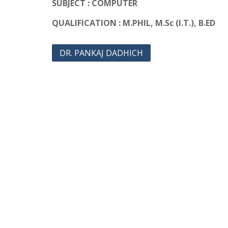
SUBJECT : COMPUTER
QUALIFICATION : M.PHIL, M.Sc (I.T.), B.ED
Post
DR. PANKAJ DADHICH
navigation