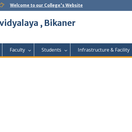
Welcome to our College's Website
vidyalaya , Bikaner
Faculty
Students
Infrastructure & Facility