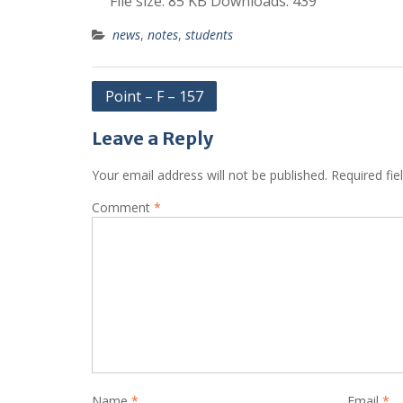
File size:
85 KB
Downloads:
439
news
,
notes
,
students
Post
Point – F – 157
navigation
Leave a Reply
Your email address will not be published.
Required fi
Comment
*
Name
*
Email
*